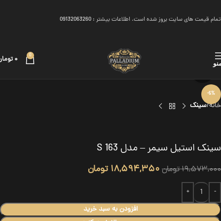
تمام قیمت های سایت بروز شده است. اطلاعات بیشتر :
09132063260
0
۰
تومان
نو
برای بزرگنمایی کلیک کنید
-5%
خانه
سینک
سینک استیل سیمر – مدل S 163
۱۸,۵۹۴,۳۵۰
تومان
۱۹,۵۷۳,۰۰۰
تومان
افزودن به سبد خرید