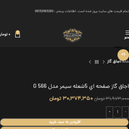
تمام قیمت های سایت بروز شده است. اطلاعات بیشتر :
09132063260
0
۰
تومان
نو
برای بزرگنمایی کلیک کنید
-5%
خانه
اجاق گاز
اجاق گاز صفحه اي 5شعله سیمر مدل G 566
۳۰,۳۷۴,۳۵۰
تومان
۳۱,۹۷۳,۰۰۰
تومان
افزودن به سبد خرید