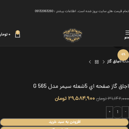
تمام قیمت های سایت بروز شده است. اطلاعات بیشتر :
09132063260
0
۰
تومان
نو
برای بزرگنمایی کلیک کنید
-5%
خانه
اجاق گاز
اجاق گاز صفحه اي 5شعله سیمر مدل G 565
۲۹,۵۸۴,۹۰۰
تومان
۳۱,۱۴۲,۰۰۰
تومان
افزودن به سبد خرید