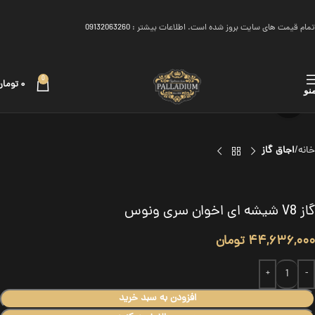
تمام قیمت های سایت بروز شده است. اطلاعات بیشتر :
09132063260
0
۰
تومان
نو
برای بزرگنمایی کلیک کنید
خانه
اجاق گاز
گاز V8 شیشه ای اخوان سری ونوس
۴۴,۶۳۶,۰۰۰
تومان
افزودن به سبد خرید