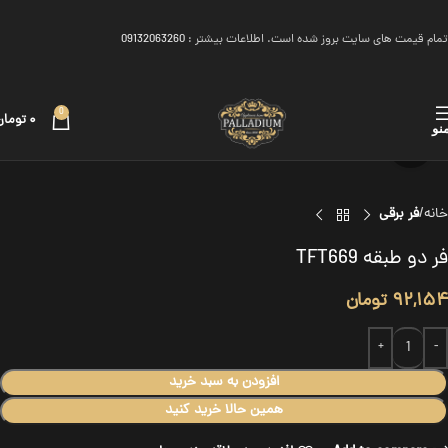
تمام قیمت های سایت بروز شده است. اطلاعات بیشتر :
09132063260
0
۰
تومان
نو
برای بزرگنمایی کلیک کنید
خانه
فر برقی
فر دو طبقه TFT669
۹۲,۱۵۴
تومان
افزودن به سبد خرید
همین حالا خرید کنید