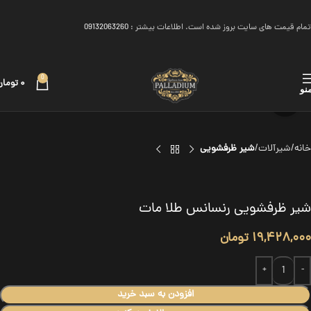
تمام قیمت های سایت بروز شده است. اطلاعات بیشتر :
09132063260
0
۰
تومان
نو
برای بزرگنمایی کلیک کنید
خانه
شیرآلات
شیر ظرفشویی
شیر ظرفشویی رنسانس طلا مات
۱۹,۴۲۸,۰۰۰
تومان
افزودن به سبد خرید