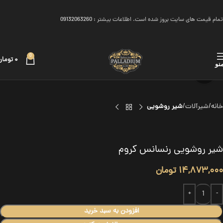
تمام قیمت های سایت بروز شده است. اطلاعات بیشتر :
09132063260
0
۰
تومان
نو
برای بزرگنمایی کلیک کنید
خانه
شیرآلات
شیر روشویی
شیر روشویی رنسانس کروم
۱۴,۸۷۳,۰۰۰
تومان
افزودن به سبد خرید