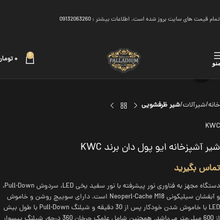
تمام قیمت های سایت بروز شده است. اطلاعات بیشتر :
09132063260
0
۰
تومان
نو
برای بزرگنمایی کلیک کنید
خانه
شیرآلات
شیر ظرفشویی
KWC
شیر آشپزخانه ایو پول دان برند KWC
تماس بگیرید
دستگاه مجهز به فناوری نور پیشرفته با نور سفید یخی LED، سردوش Pull-Down،
و آبفشان سیلیکونی Neoperl-Cache M18 است. دارای سوییچ روشن و خاموش
LED با خاموش شدن خودکار پس از 30 دقیقه و شیلنگ Pull-Down با طول بیش
از 600 میلی‌متر می‌باشد. همچنین شامل علمک چرخان 360 درجه، شیلنگ پیسوار